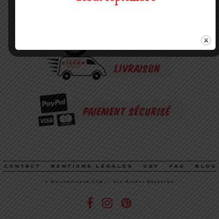
NOUS JOINDRE
LIVRAISON
PAIEMENT SÉCURISÉ
CONTACT
MENTIONS LÉGALES
CGV
FAQ
BLOG
® Maisoncisson.com // All Rights Reserved